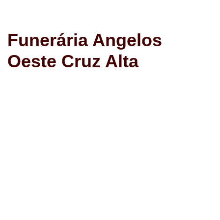
Avançar
Funerária Angelos
para
o
Oeste Cruz Alta
conteúdo