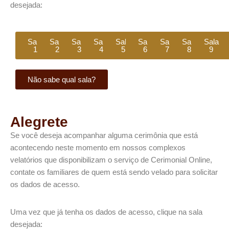
desejada:
Sala
Sala
Sala
Sala
Sala
Sala
Sala
Sala
Sala
1
2
3
4
5
6
7
8
9
Não sabe qual sala?
Alegrete
Se você deseja acompanhar alguma cerimônia que está
acontecendo neste momento em nossos complexos
velatórios que disponibilizam o serviço de Cerimonial Online,
contate os familiares de quem está sendo velado para solicitar
os dados de acesso.​
Uma vez que já tenha os dados de acesso, clique na sala
desejada: