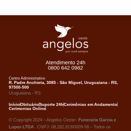
Atendimento 24h
0800 642 0982
Centro Administrativo
R. Padre Anchieta, 3085 - São Miguel, Uruguaiana - RS,
97500-500
Uruguaiana - RS
Início
Obituário
Suporte 24h
Cerimônias em Andamento
Cerimonias Online
© Copyright 2024 – Angelos Oeste–
Funeraria Garcia e
Lopes LTDA
. CNPJ: 08.282.819/0009-58 – Todos os