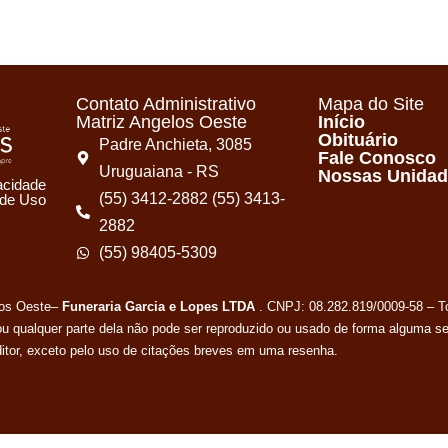
Contato Administrativo
Mapa do Site
Matriz Angelos Oeste
Início
Obituário
Padre Anchieta, 3085
Fale Conosco
Uruguaiana - RS
Nossas Unida
vacidade
(55) 3412-2882 (55) 3413-
 de Uso
2882
(55) 98405-5309
los Oeste–
Funeraria Garcia e Lopes LTDA
. CNPJ: 08.282.819/0009-58 – To
ou qualquer parte dela não pode ser reproduzido ou usado de forma alguma s
editor, exceto pelo uso de citações breves em uma resenha.