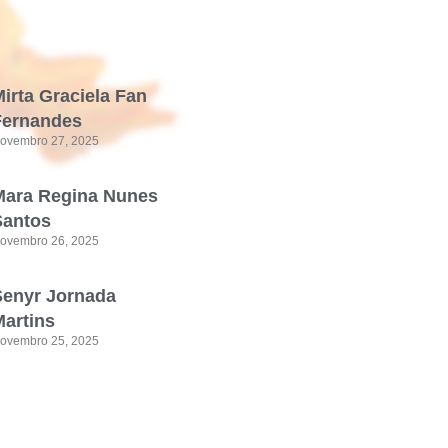
irta Graciela Fan
Fernandes
ovembro 27, 2025
Mara Regina Nunes
Santos
ovembro 26, 2025
Senyr Jornada
artins
ovembro 25, 2025