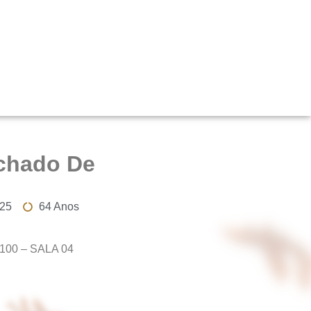
chado De
025
64 Anos
3100 – SALA 04