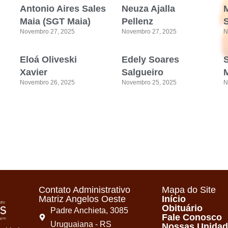
Antonio Aires Sales
Neuza Ajalla
Maia (SGT Maia)
Pellenz
Novembro 27, 2025
Novembro 27, 2025
N
Eloá Oliveski
Edely Soares
Xavier
Salgueiro
M
Novembro 26, 2025
Novembro 25, 2025
N
Contato Administrativo
Mapa do Site
Matriz Angelos Oeste
Início
Obituário
Padre Anchieta, 3085
Fale Conosco
Uruguaiana - RS
Nossas Unida