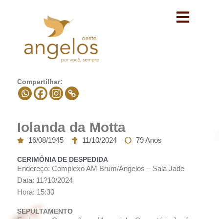
Avançar
para
o
conteúdo
Compartilhar:
Iolanda da Motta
16/08/1945
11/10/2024
79 Anos
CERIMÔNIA DE DESPEDIDA
Endereço: Complexo AM Brum/Angelos – Sala Jade
Data: 11?10/2024
Hora: 15:30
SEPULTAMENTO