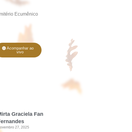
mitério Ecumênico
Acompanhar ao
vivo
irta Graciela Fan
Fernandes
ovembro 27, 2025