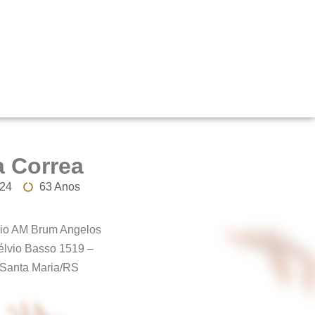
a Correa
024
63 Anos
rio AM Brum Angelos
élvio Basso 1519 –
 Santa Maria/RS