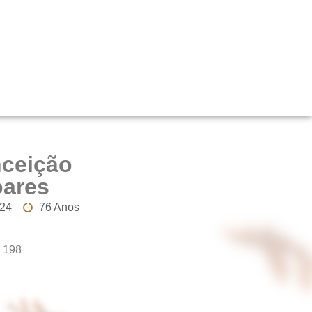
nceição
oares
024
76 Anos
 198