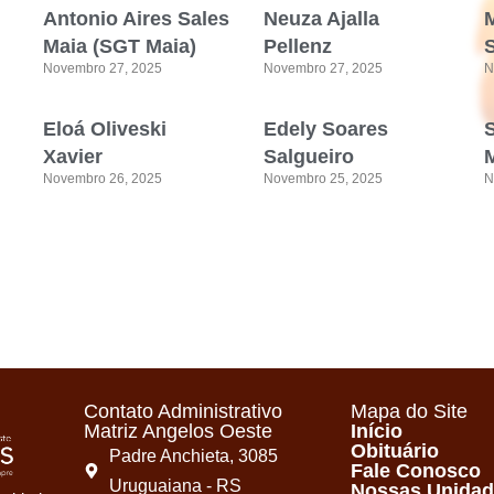
Antonio Aires Sales
Neuza Ajalla
Maia (SGT Maia)
Pellenz
Novembro 27, 2025
Novembro 27, 2025
N
Eloá Oliveski
Edely Soares
Xavier
Salgueiro
M
Novembro 26, 2025
Novembro 25, 2025
N
Contato Administrativo
Mapa do Site
Matriz Angelos Oeste
Início
Obituário
Padre Anchieta, 3085
Fale Conosco
Uruguaiana - RS
Nossas Unida