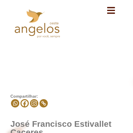
Avançar
para
o
conteúdo
Compartilhar:
José Francisco Estivallet
Caceres