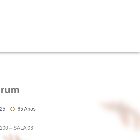
Brum
025
65 Anos
3100 – SALA 03