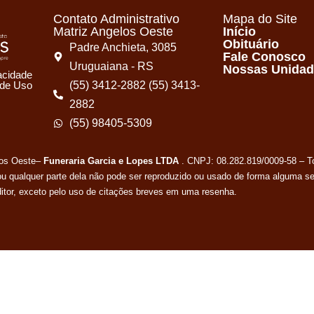
Contato Administrativo
Mapa do Site
Matriz Angelos Oeste
Início
Obituário
Padre Anchieta, 3085
Fale Conosco
Uruguaiana - RS
Nossas Unida
vacidade
(55) 3412-2882 (55) 3413-
 de Uso
2882
(55) 98405-5309
los Oeste–
Funeraria Garcia e Lopes LTDA
. CNPJ: 08.282.819/0009-58 – To
ou qualquer parte dela não pode ser reproduzido ou usado de forma alguma s
editor, exceto pelo uso de citações breves em uma resenha.