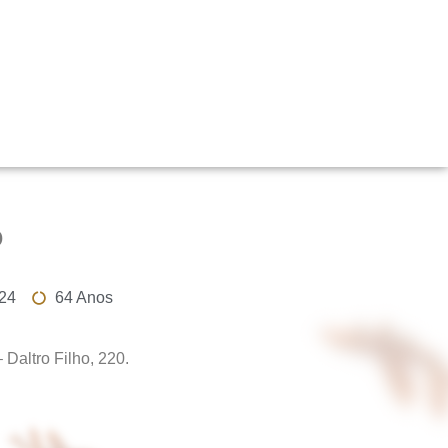
o
024
64 Anos
Daltro Filho, 220.