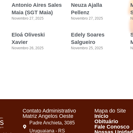
Antonio Aires Sales
Neuza Ajalla
Maia (SGT Maia)
Pellenz
Novembro 27, 2025
Novembro 27, 2025
N
Eloá Oliveski
Edely Soares
Xavier
Salgueiro
M
Novembro 26, 2025
Novembro 25, 2025
N
Contato Administrativo
Mapa do Site
Matriz Angelos Oeste
Início
Obituário
Padre Anchieta, 3085
Fale Conosco
Uruguaiana - RS
Nossas Unida