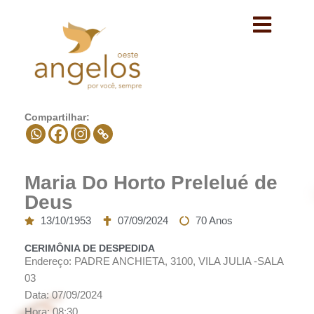
Avançar
para
o
conteúdo
Compartilhar:
Maria Do Horto Prelelué de
Deus
13/10/1953
07/09/2024
70 Anos
CERIMÔNIA DE DESPEDIDA
Endereço: PADRE ANCHIETA, 3100, VILA JULIA -SALA
03
Data: 07/09/2024
Hora: 08:30