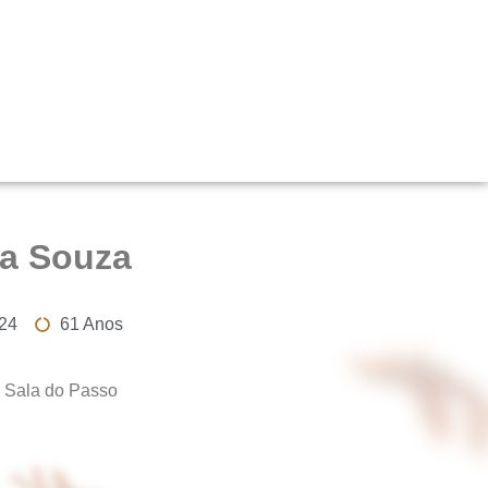
la Souza
24
61 Anos
 Sala do Passo