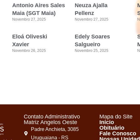
Antonio Aires Sales
Neuza Ajalla
Maia (SGT Maia)
Pellenz
Novembro 27, 2025
Novembro 27, 2025
N
Eloá Oliveski
Edely Soares
Xavier
Salgueiro
M
Novembro 26, 2025
Novembro 25, 2025
N
Contato Administrativo
Mapa do Site
Matriz Angelos Oeste
Início
Obituário
Padre Anchieta, 3085
Fale Conosco
Uruguaiana - RS
Nossas Unida