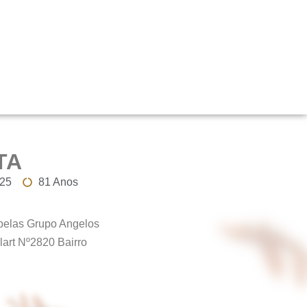
TA
025
81 Anos
elas Grupo Angelos
lart Nº2820 Bairro