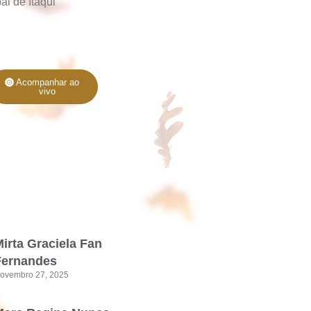
l de Itaqui
Acompanhar ao
vivo
irta Graciela Fan
Fernandes
ovembro 27, 2025