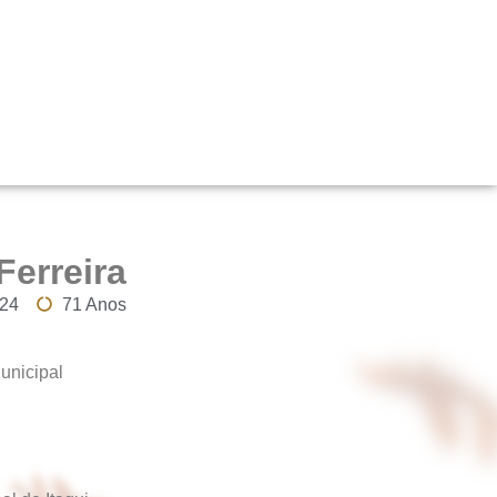
Ferreira
024
71 Anos
unicipal