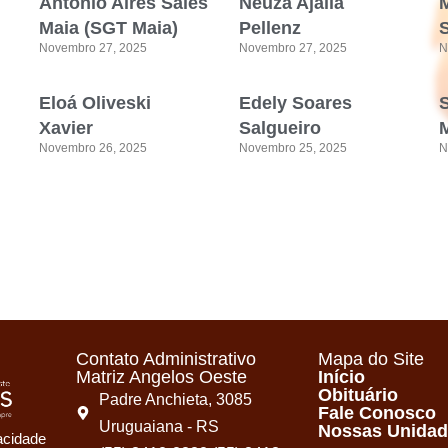
Antonio Aires Sales
Neuza Ajalla
Maia (SGT Maia)
Pellenz
Novembro 27, 2025
Novembro 27, 2025
N
Eloá Oliveski
Edely Soares
Xavier
Salgueiro
M
Novembro 26, 2025
Novembro 25, 2025
N
Contato Administrativo
Mapa do Site
Matriz Angelos Oeste
Início
Obituário
Padre Anchieta, 3085
Fale Conosco
Uruguaiana - RS
Nossas Unida
vacidade