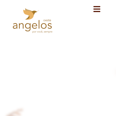
Avançar
para
o
conteúdo